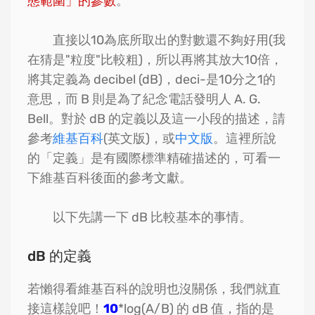
態範圍」的參數
。
直接以10為底所取出的對數還不夠好用(我
在猜是"粒度"比較粗)，所以再將其放大10倍，
將其定義為 decibel (dB)，deci-是10分之1的
意思，而 B 則是為了紀念電話發明人 A. G.
Bell。對於 dB 的定義以及這一小段的描述，請
參考
維基百科
(英文版)，或
中文版
。這裡所說
的「定義」是有國際標準精確描述的，可看一
下維基百科後面的參考文獻。
以下先講一下 dB 比較基本的事情。
dB 的定義
若懶得看維基百科的說明也沒關係，我們就直
接這樣說吧！
10
*log(A/B) 的 dB 值，指的是