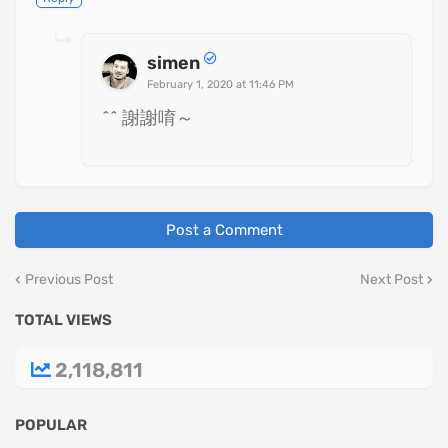
simen
February 1, 2020 at 11:46 PM
^^ 謝謝唷～
Post a Comment
Previous Post
Next Post
TOTAL VIEWS
2,118,811
POPULAR