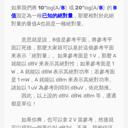
如果我們將
10
*log(A/
B
) 或
20
*log(A/
B
) 的
B
值
固定為一種
已知的絕對量
，那麼相對於此絕
對量的量值A也就是一種絕對量。
意思就是說，B值是參考平面，將參考平
面訂死後，那麼大家就可以基於這個參考平面
來表示「絕對量」。如果參考面是 1 V，那麼 A
就能以 dBV 來表示其絕對性；如果參考面是 1
W，A 就能以 dBW 表示其絕對功率；若參考面
是 1 mW，A 就能以 dBm 來表示其絕對功率。
諸如以 1 uV 為參考則得到 dBuV，依此類推。
因此，以上說的 dBV. dBW, dBm 等，通通
都是單位！
如果你爽，也可以拿 2 V 當參考，然後就
可以得到一個單位叫 dB2V。不過，我相信這