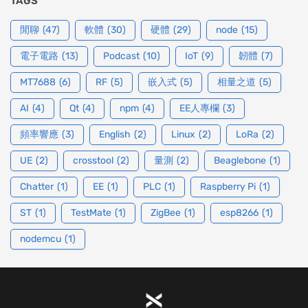
TAGS
閒聊
(47)
軟體
(30)
硬體
(29)
node
(15)
電子電路
(13)
Podcast
(10)
IoT
(9)
韌體
(7)
MT7688
(6)
RF
(5)
嵌入式
(5)
相量之道
(5)
AI
(4)
Qt
(4)
npm
(4)
EE人專欄
(3)
頻率響應
(3)
English
(2)
Linux
(2)
LoRa
(2)
UE
(2)
crosstool
(2)
量測
(2)
Beaglebone
(1)
Chatter
(1)
EE
(1)
PLC
(1)
Raspberry Pi
(1)
ST
(1)
TestMate
(1)
ZigBee
(1)
esp8266
(1)
nodemcu
(1)