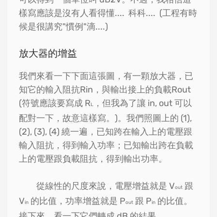
樣寫應該是沒有人看得懂.... 科科.... (工程有時
候是很講究"慣例"滴....)
放大器的增益
我們來看一下下面這張圖，有一顆放大器，已
知它的輸入阻抗Rin，與輸出接上的負載Rout
(符號應該要寫成 R
，但我為了讓 in, out 可以
L
配對一下，故意這樣寫。)。我們照圖上的 (1),
(2), (3), (4) 繞一遍，已知跨在輸入上的電壓跟
輸入阻抗，得到輸入功率；已知輸出跨在負載
上的電壓跟負載阻抗，得到輸出功率。
從線性的尺度來說，電壓增益就是 V
跟
out
V
的比值，功率增益就是 P
跟 P
的比值。
in
out
in
接下來，看一下它們轉成 dB 的結果。