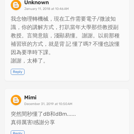
Unknown
January 11, 2018 at 10:46 AM
我念物理轉機械，現在工作需要電子/微波知
識，你的講解方式，打趴當年大學那些教授副
教授。言簡意賅，淺顯易懂。 謝謝。以前那種
補習班的方式，就是背 記 懂了嗎? 不懂也說懂
因為要準時下課。
謝謝，太棒了。
Reply
Mimi
December 31, 2019 at 10:50 AM
突然間秒懂了dB和dBm......
真得厲害!感謝分享
Reply