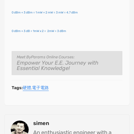
0 dBm + 3 dBm = 1 mW + 2 mW = 3 mW = 4.7 dBm
0 dBm + 3 dB = 1mW x 2 = 2mW = 3 dBm
Meet ByParams Online Courses:
Empower Your E.E. Journey with
Essential Knowledge!
Tags:
硬體
電子電路
simen
An enthusiastic engineer with a