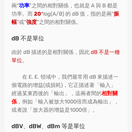
兩"
功率
"之間的相對關係，也就是 A 與 B 都是
功率。而
20
*log(A/B) 的 dB 值，指的是兩"
振
幅
"或"
強度
"之間的相對關係。
dB 不是單位
由於 dB 描述的是相對關係，因此
dB 不是一種
單位
。
在 E. E. 領域中，我們最常用 dB 來描述一
個電路的增益(或損耗)，它正描述著「輸入」
經過某東西後的「輸出」，這兩者間的
相對關
係
，例如「輸入被放大1000倍而成為輸出」，
或者說「放大器的增益是1000倍」。
dBV、dBW、dBm 等是單位