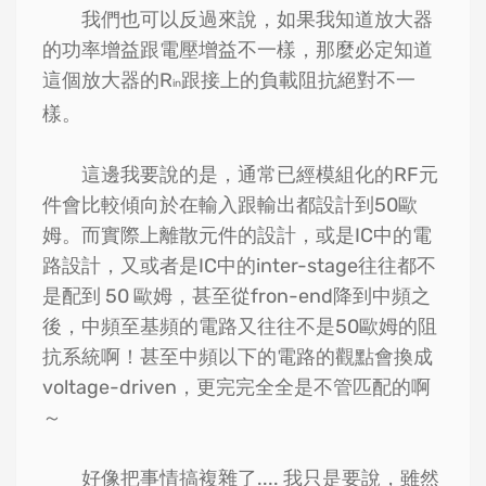
我們也可以反過來說，如果我知道放大器
的功率增益跟電壓增益不一樣，那麼必定知道
這個放大器的R
跟接上的負載阻抗絕對不一
in
樣。
這邊我要說的是，通常已經模組化的RF元
件會比較傾向於在輸入跟輸出都設計到50歐
姆。而實際上離散元件的設計，或是IC中的電
路設計，又或者是IC中的inter-stage往往都不
是配到 50 歐姆，甚至從fron-end降到中頻之
後，中頻至基頻的電路又往往不是50歐姆的阻
抗系統啊！甚至中頻以下的電路的觀點會換成
voltage-driven，更完完全全是不管匹配的啊
～
好像把事情搞複雜了.... 我只是要說，雖然