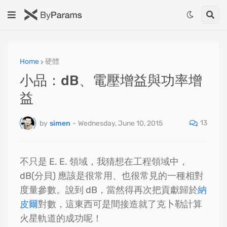
Home
硬體
小品：dB、電壓增益與功率增
益
13
by
simen
-
Wednesday, June 10, 2015
不只是 E. E. 領域，我猜想在工程領域中，
dB(分貝) 應該是很常用、也很常見的一種相對
度量參數。說到 dB，當然得再次把貢獻歸於
納
皮爾
對數，這東西可是間接造就了克卜勒計算
火星軌道的成功呢！