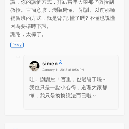
識，你的講解方式，打趴當年大學那些教授副
教授。言簡意賅，淺顯易懂。 謝謝。以前那種
補習班的方式，就是背 記 懂了嗎? 不懂也說懂
因為要準時下課。
謝謝，太棒了。
Reply
simen
January 11, 2018 at 8:56 PM
哇... 謝謝您！言重，也過譽了啦～
我也只是一點小心得，道理大家都
懂，我只是換換說法而已啦～