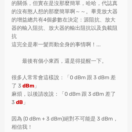
的關係，但實在是沒那麼簡單，哈哈，代誌真
的沒有憨人想的那麼簡單啊～～。畢竟放大器
的增益總共有4個參數在決定：源阻抗、放大
器的輸入阻抗、放大器的輸出阻抗以及負載阻
抗
這完全是牽一髮而動全身的事情啊！...
最後有個小東西，還是得提醒一下。
很多人常常會這樣說：「0 dBm 跟 3 dBm 差
了 3
dBm
」
麻煩，以後請改說：「0 dBm 跟 3 dBm 差了
3
dB
」
因為 (0 dBm + 3 dBm)絕對不可能是 3 dBm，
相信我！