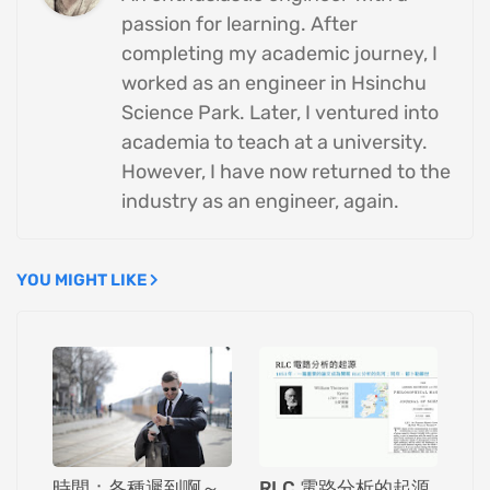
passion for learning. After
completing my academic journey, I
worked as an engineer in Hsinchu
Science Park. Later, I ventured into
academia to teach at a university.
However, I have now returned to the
industry as an engineer, again.
YOU MIGHT LIKE
時間：各種遲到啊～
RLC 電路分析的起源