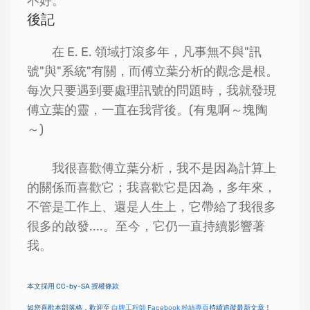
不好。
後記
在 E. E. 領域打滾多年，凡事無不與"訊
號"與"系統"有關，而傅立葉分析的觀念是根。
每次只要遇到要處理訊號的問題時，我就發現
傅立葉的靈，一直在我背後。(有鬼啊～塊陶
～)
我很喜歡傅立葉分析，我不是因為計算上
的關係而喜歡它；我喜歡它是因為，多年來，
不管是工作上、還是人生上，它帶給了我很多
很多的啟發....。至今，它仍一直持續影響著
我。
本文採用 CC-by-SA 授權條款
如您喜歡本部落格，歡迎至
白牌工程師 Facebook 粉絲專頁
持續追蹤最新文章！