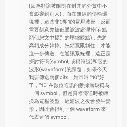
(因為頻譜被限制在封閉的介質中不
會影響到別人)，而在無線的傳輸環
境裡，這些非0即1的電壓波形，反而
需要刻意先被低通濾波處理掉(有點
類似您文中提到的壓縮觀點)，先將
高頻成分幹掉、把頻寬限制住，才能
進一步傳送。在通訊系統裡，這正是
探討符碼(symbol, 或稱符號)和它的
波形(waveform)的課題，如果今天
我要傳送兩個bits，姑且叫 "10"好
了，"10"在數位通訊的數據層級稱為
一個 symbol，但是實際傳送時被轉
換為電壓波型，經濾波之後會發生變
形，因此會得到一個 waveform 來
代表這個 symbol。