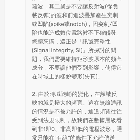
雞波，其二就是不要讓反射波(從負
載反彈)的波和前進波疊加產生突刺
或凹陷(spike或notch)，因突刺/凹
陷也能造成數位電路被不正確觸發。
總體來講，這正是「訊號完整性
(Signal Integrity, SI)」所探討的問
題，我們需要維持矩形波原本的頻率
成分，不要讓他們受到影響，使得它
在時域上的樣貌變形(失真)。
2. 由於時域陡峭的變化，在頻域反
映的就是極大的頻寬。這在無線通訊
的情況是不被允許的，通道頻寬往往
受到法規限制，故我們在數據層級看
到非1即0、非高即低的電壓波形，通
常只能在“有線“的條件下允許傳送