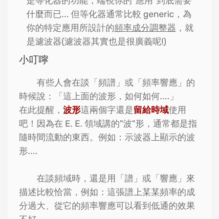
是等化器的功能，端視你的"應用"到底需要
什麼而已... 但等化器通常比較 generic，為
你的特定應用所設計的
頻率成分調整器
，就
是濾波器(濾波器其實也是很廣義呢!)
小叮嚀
有些人會在談「頻譜」或「頻率響應」的
時候說：「這上面的波形，如何如何....」
在此提醒，
波形
這兩個字還是
留給時域
使用
吧！因為在 E. E. 領域講的"波"形，通常都是指
隨時間流動的東西。例如：示波器上顯示的波
形....
在談頻域時，還是用「譜」或「響應」來
描述比較恰當，例如：這張譜上某某頻率的成
分過大、從它的頻率響應可以看到低通的效果