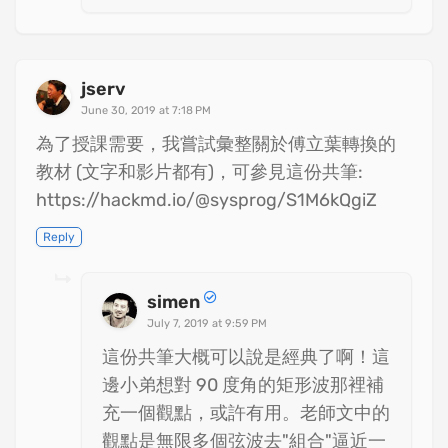
jserv
June 30, 2019 at 7:18 PM
為了授課需要，我嘗試彙整關於傅立葉轉換的
教材 (文字和影片都有)，可參見這份共筆:
https://hackmd.io/@sysprog/S1M6kQgiZ
Reply
simen
July 7, 2019 at 9:59 PM
這份共筆大概可以說是經典了啊！這
邊小弟想對 90 度角的矩形波那裡補
充一個觀點，或許有用。老師文中的
觀點是無限多個弦波去"組合"逼近一