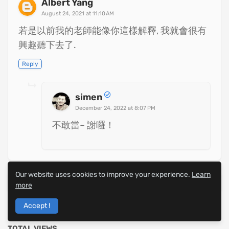
Albert Yang
August 24, 2021 at 11:10 AM
若是以前我的老師能像你這樣解釋, 我就會很有
興趣聽下去了.
Reply
simen
December 24, 2022 at 8:07 PM
不敢當~ 謝囉！
Our website uses cookies to improve your experience.
Learn
Post a Comment
more
Accept !
Previous Post
Next Post
TOTAL VIEWS