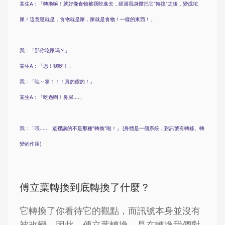
某生A：「轉換嘛！就好像食物被我吃進去，經過我身體把它"轉換"之後，變成坨
屎！這意思就是，食物就是屎，屎就是食物！一樣的東西！
」
我：「那你吃屎嗎？」
某生A：「恩！我吃！」
我：「哇～靠！！！真的假的！」
某生A：「吃過啊！鼻屎....」
我：「喂..... 這裡講的不是那種"轉換"啦！」 (身體是一個系統，對訊號有轉移、轉
變的作用)
傅立葉轉換到底轉換了什麼？
它轉換了你看待它的觀點，而訊號本身並沒有