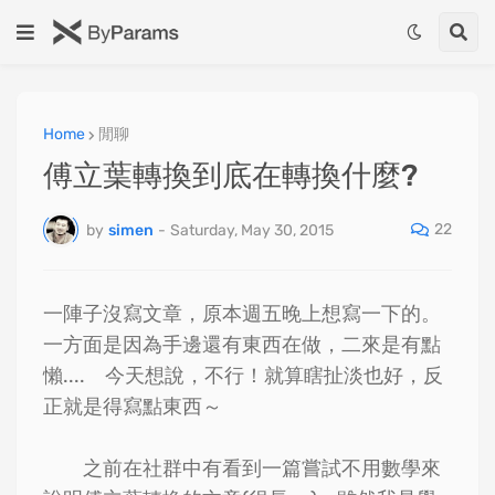
Home
閒聊
傅立葉轉換到底在轉換什麼?
22
by
simen
-
Saturday, May 30, 2015
一陣子沒寫文章，原本週五晚上想寫一下的。
一方面是因為手邊還有東西在做，二來是有點
懶.... 今天想說，不行！就算瞎扯淡也好，反
正就是得寫點東西～
之前在社群中有看到一篇嘗試不用數學來