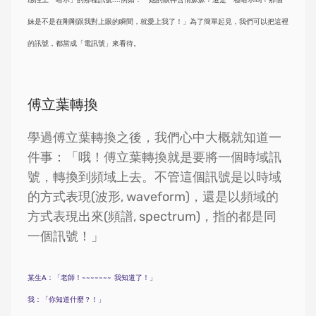
感性上「暗示」的那種訊號....例如：「她的眼神含情脈脈！這是一種暗示嗎？那個
妹是不是在剛剛跟我對上眼的瞬間，就愛上我了！」為了簡單起見，我們可以把這裡
的訊號，都當成「電訊號」來看待。
傅立葉轉換
學過傅立葉轉換之後，我們心中大概就知道一
件事：「哦！傅立葉轉換就是要將一個時域訊
號，轉換到頻域上去。不管這個訊號是以時域
的方式表現(波形, waveform)，還是以頻域的
方式表現出來(頻譜, spectrum)，指的都是同
一個訊號！」
某生A：「老師！~~~~~~~ 我知道了！」
我：「你知道什麼？！」