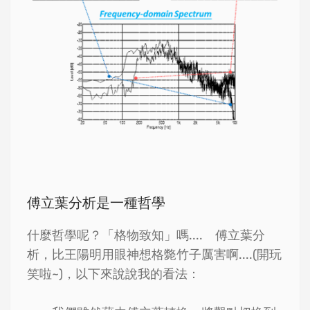
傅立葉分析是一種哲學
什麼哲學呢？「格物致知」嗎.... 傅立葉分
析，比王陽明用眼神想格斃竹子厲害啊....(開玩
笑啦~)，以下來說說我的看法：