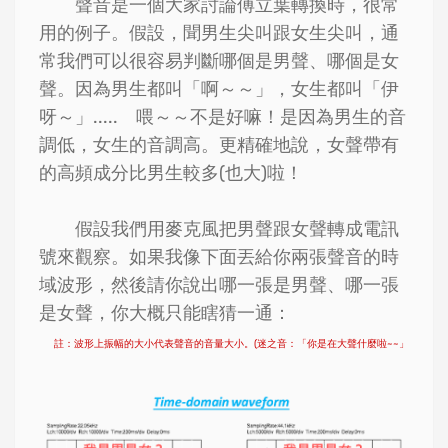
聲音是一個大家討論傅立葉轉換時，很常
用的例子。假設，聞男生尖叫跟女生尖叫，通
常我們可以很容易判斷哪個是男聲、哪個是女
聲。因為男生都叫「啊～～」，女生都叫「伊
呀～」..... 喂～～不是好嘛！是因為男生的音
調低，女生的音調高。更精確地說，女聲帶有
的高頻成分比男生較多(也大)啦！
假設我們用麥克風把男聲跟女聲轉成電訊
號來觀察。如果我像下面丟給你兩張聲音的時
域波形，然後請你說出哪一張是男聲、哪一張
是女聲，你大概只能瞎猜一通：
註：波形上振幅的大小代表聲音的音量大小。(迷之音：「你是在大聲什麼啦~~」