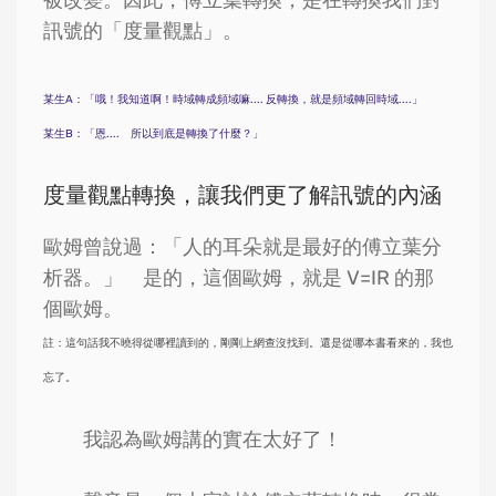
被改變。因此，傅立葉轉換，是在轉換我們對
訊號的「度量觀點」。
某生A：「哦！我知道啊！時域轉成頻域嘛.... 反轉換，就是頻域轉回時域....」
某生B：「恩.... 所以到底是轉換了什麼？」
度量觀點轉換，讓我們更了解訊號的內涵
歐姆曾說過：「人的耳朵就是最好的傅立葉分
析器。」 是的，這個歐姆，就是 V=IR 的那
個歐姆。
註：這句話我不曉得從哪裡讀到的，剛剛上網查沒找到。還是從哪本書看來的，我也
忘了。
我認為歐姆講的實在太好了！