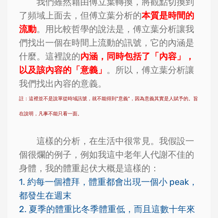
我們雖然藉由傅立葉轉換，將觀點切換到
了頻域上面去，但傅立葉分析的
本質是時間的
流動
。用比較哲學的說法是，傅立葉分析讓我
們找出一個在時間上流動的訊號，它的內涵是
什麼。這裡說的
內涵，同時包括了「內容」，
以及該內容的「意義」
。所以，傅立葉分析讓
我們找出內容的意義。
註：這裡並不是說單從時域訊號，就不能得到"意義"，因為意義其實是人賦予的。旨
在說明，凡事不能只看一面。
這樣的分析，在生活中很常見。我假設一
個很爛的例子，例如我這中老年人代謝不佳的
身體，我的體重起伏大概是這樣的：
1. 約每一個禮拜，體重都會出現一個小 peak，
都發生在週末
2. 夏季的體重比冬季體重低，而且這數十年來