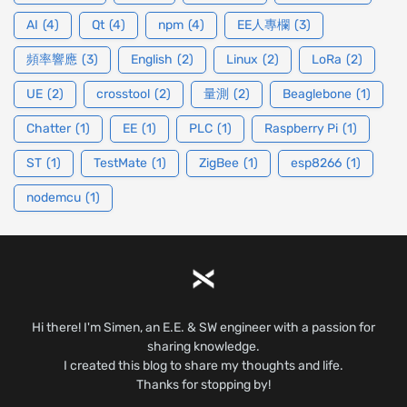
AI
(4)
Qt
(4)
npm
(4)
EE人專欄
(3)
頻率響應
(3)
English
(2)
Linux
(2)
LoRa
(2)
UE
(2)
crosstool
(2)
量測
(2)
Beaglebone
(1)
Chatter
(1)
EE
(1)
PLC
(1)
Raspberry Pi
(1)
ST
(1)
TestMate
(1)
ZigBee
(1)
esp8266
(1)
nodemcu
(1)
Hi there! I'm Simen, an E.E. & SW engineer with a passion for
sharing knowledge.
I created this blog to share my thoughts and life.
Thanks for stopping by!