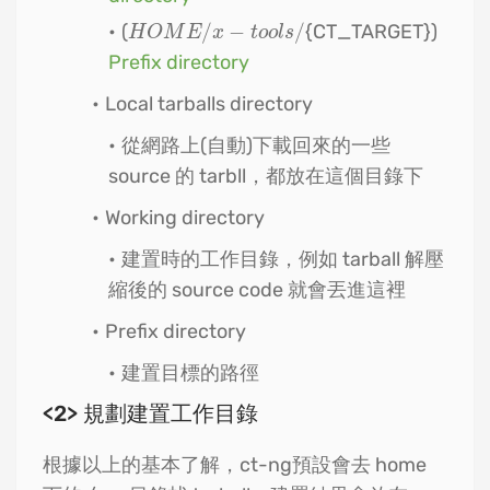
(
/
−
/
{CT_TARGET})
H
O
M
E
/
x
−
t
o
o
l
s
/
H
O
M
E
x
t
o
o
l
s
Prefix directory
Local tarballs directory
從網路上(自動)下載回來的一些
source 的 tarbll，都放在這個目錄下
Working directory
建置時的工作目錄，例如 tarball 解壓
縮後的 source code 就會丟進這裡
Prefix directory
建置目標的路徑
<2> 規劃建置工作目錄
根據以上的基本了解，ct-ng預設會去 home