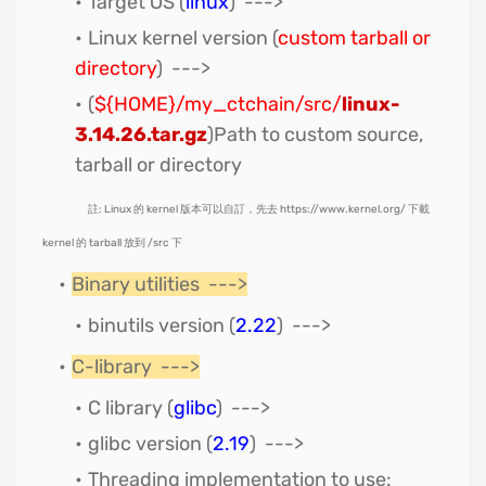
Target OS (
linux
) --->
Linux kernel version (
custom tarball or
directory
) --->
(
${HOME}/my_ctchain/src/
linux-
3.14.26.tar.gz
)Path to custom source,
tarball or directory
註: Linux 的 kernel 版本可以自訂，先去 https://www.kernel.org/
下載
kernel 的 tarball 放到 /src 下
Binary utilities --->
binutils version (
2.22
) --->
C-library --->
C library (
glibc
) --->
glibc version (
2.19
) --->
Threading implementation to use: