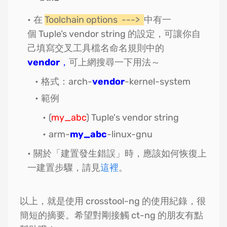
在
Toolchain options --->
中有一
個 Tuple’s vendor string 的設定，可讓你自
己填寫交叉工具檔名命名規則中的
vendor
，
可上網搜尋一下用法～
格式：arch-
vendor
-kernel-system
範例
(
my_abc
) Tuple's vendor string
arm-
my_abc
-linux-gnu
關於「建置發生錯誤」時，應該如何恢復上
一建置步驟，請見
這裡
。
以上，就是使用 crosstool-ng 的使用紀錄，很
簡短的摘要。希望對剛接觸 ct-ng 的朋友有點