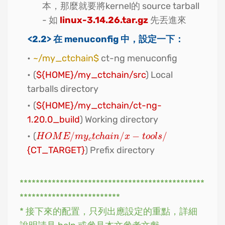
本，那麼就要將kernel的 source tarball
- 如
linux-3.14.26.tar.gz
先丟進來
<2.2> 在 menuconfig 中，設定一下：
~/my_ctchain$
ct-ng menuconfig
(
${HOME}/my_ctchain/src
) Local
tarballs directory
(
${HOME}/my_ctchain/ct-ng-
1.20.0_build
) Working directory
(
/
/
−
/
H
O
M
E
/
m
y
c
t
c
h
a
i
n
/
x
−
t
o
o
l
s
/
H
O
M
E
m
y
t
c
h
a
i
n
x
t
o
o
l
s
c
{CT_TARGET}
) Prefix directory
**********************************************
*************************
* 接下來的配置，只列出應設定的重點，詳細