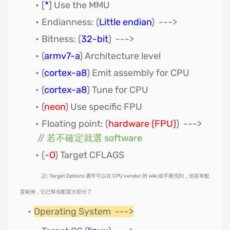
[
*
] Use the MMU
Endianness: (
Little endian
) --->
Bitness: (
32-bit
) --->
(
armv7-a
) Architecture level
(
cortex-a8
) Emit assembly for CPU
(
cortex-a8
) Tune for CPU
(
neon
) Use specific FPU
Floating point: (
hardware (FPU)
) --->
// 若不確定就選 software
(
-O
) Target CFLAGS
註: Target Options 通常可以在 CPU vendor 的 wiki 或手冊找到，但若有配
置範例，它已幫你配置大部分了
Operating System --->