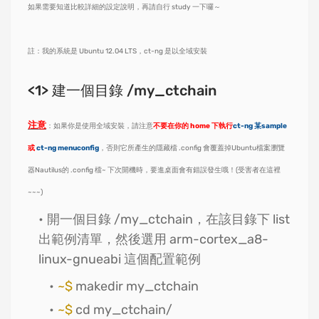
如果需要知道比較詳細的設定說明，再請自行 study 一下囉～
註：我的系統是 Ubuntu 12.04 LTS，ct-ng 是以全域安裝
<1> 建一個目錄 /my_ctchain
注意
：如果你是使用全域安裝，請注意
不要在你的 home 下執行
ct-ng 某sample
或
ct-ng menuconfig
，否則它所產生的隱藏檔 .config 會覆蓋掉Ubuntu檔案瀏覽
器Nautilus的 .config 檔
~ 下次開機時，要進桌面會有錯誤發生哦！(受害者在這裡
~~~)
開一個目錄 /my_ctchain，在該目錄下 list
出範例清單，然後選用 arm-cortex_a8-
linux-gnueabi 這個配置範例
~$
makedir my_ctchain
~$
cd my_ctchain/