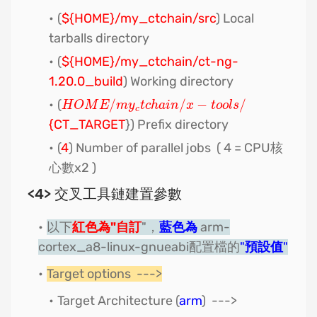
(
${HOME}/my_ctchain/src
) Local
tarballs directory
(
${HOME}/my_ctchain/ct-ng-
1.20.0_build
) Working directory
(
/
/
−
/
H
O
M
E
/
m
y
c
t
c
h
a
i
n
/
x
−
t
o
o
l
s
/
H
O
M
E
m
y
t
c
h
a
i
n
x
t
o
o
l
s
c
{CT_TARGET
}) Prefix directory
(
4
) Number of parallel jobs ( 4 = CPU核
心數x2 )
<4> 交叉工具鏈建置參數
以下
紅色為"自訂
"，
藍色為
arm-
cortex_a8-linux-gnueabi配置檔的
"
預設值
"
Target options --->
Target Architecture (
arm
) --->