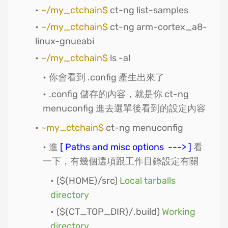
~/my_ctchain$
ct-ng list-samples
~/my_ctchain$
ct-ng arm-cortex_a8-
linux-gnueabi
~/my_ctchain$
ls -al
你會看到 .config 產生出來了
.config 儲存的內容，就是你 ct-ng
menuconfig 進去選單後看到的設定內容
~my_ctchain$
ct-ng menuconfig
進
[ Paths and misc options ---> ]
看
一下，有幾個選項跟工作目錄設定有關
(${HOME}/src)
Local tarballs
directory
(${CT_TOP_DIR}/.build)
Working
directory