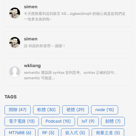
simen
今天熊熊看到這則留言 XD... zigbee2mqtt 的核心就是從我們這
一包拿去改的啦~
simen
誒 你說的有道理～ 謝謝！
wkliang
semantic 應該跟 syntax 並列思考。syntax 正確的語句，
semantic 可能是...
TAGS
閒聊
(47)
軟體
(30)
硬體
(29)
node
(15)
電子電路
(13)
Podcast
(10)
IoT
(9)
韌體
(7)
MT7688
(6)
RF
(5)
嵌入式
(5)
相量之道
(5)