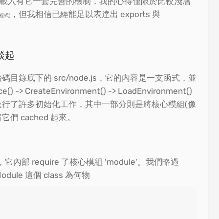
 的模組載入有它一套完善的機制，我的心得僅限於比較淺層
，但我相信已經能足以表達出 exports 與
層程式)
化談起
始碼目錄底下的 src/node.js，它的內容是一支函式，並
() -> CreateEnvironment() -> LoadEnvironment()
程式進行了許多初始化工作，其中一部分則是將核心模組(像
並將它們 cached 起來。
t()，它內部 require 了核心模組 'module'。我們略過
Module 這個 class 為何物