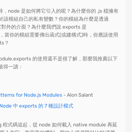
js 檔時，node 是如何將它引入的呢？為什麼你的 .js 檔擁有
寫屬於該模組自己的私有變數？你的模組為什麼是透過
 來揭露它對外的介面？為什麼我們說 exports 是
hand(捷徑)，當你的模組需要傳出函式(或建構式)時，你應該使用
rts？
module.exports 的使用還不是很了解，那麼我推薦以下
值得一讀：
atterns for Node.js Modules
- Alon Salant
Node 中 exports 的 7 種設計模式
ing 程式碼追起，從 node 如何載入 native module 再延