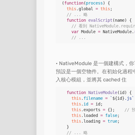
(
function
(
process
) {

this
.
global
=
this
;

// ... 略
function
evalScript
(
name
) {

// 看到 NativeModule.re
var
 Module 
=
NativeModule
.
// ...
NativeModule 是一個建構式，
預設是一個空物件。在初始化過程中，將會使
入核心模組，並將其 cached 住
function
NativeModule
(
id
) {

this
.
filename
=
`
${
id
}
.js
`
this
.
id
=
 id;

this
.
exports
=
 {};    
// 
this
.
loaded
=
false
;

this
.
loading
=
true
;

  }

// ... 略