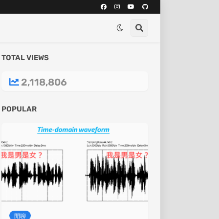
TOTAL VIEWS
2,118,806
POPULAR
閒聊