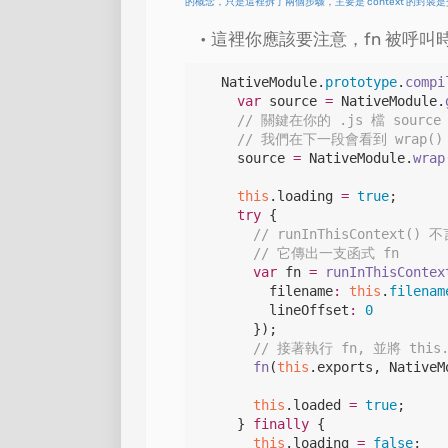
的概念，只是這裡拆了兩個步驟，主要是 context 的封裝是交
這裡你應該要注意，fn 被呼叫時，
NativeModule
.
prototype
.
compi
var
 source 
=
NativeModule
.
// 關鍵在你的 .js 檔 source
// 我們在下一段會看到 wrap(
    source 
=
NativeModule
.
wrap
this
.
loading
=
true
;

try
 {

// runInThisContext(
// 它傳出一支函式 fn
var
 fn 
=
runInThisContex
        filename
:
this
.
filenam
        lineOffset
:
0
      });

// 接著執行 fn, 並將 this
fn
(
this
.
exports
, 
NativeM
this
.
loaded
=
true
;

    } 
finally
 {

this
.
loading
=
false
;
