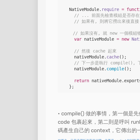
NativeModule
.
require
=
funct
// ... 前面先檢查模組是否存在
    // 如果有, 則將它撈出來後直接
　　// 如果沒有, 就 new 一個模組
var
 nativeModule 
=
new
Nat
// 然後 cache 起來
nativeModule
.
cache
();

// 下一步是執行 compile(),
nativeModule
.
compile
();

return
nativeModule
.
export
  };
compile() 做的事情，第一個是先使用
code 包裹起來，第二則是呼叫 runIn
碼產生自己的 context，它傳出