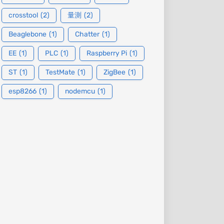
crosstool
(2)
量測
(2)
Beaglebone
(1)
Chatter
(1)
EE
(1)
PLC
(1)
Raspberry Pi
(1)
ST
(1)
TestMate
(1)
ZigBee
(1)
esp8266
(1)
nodemcu
(1)