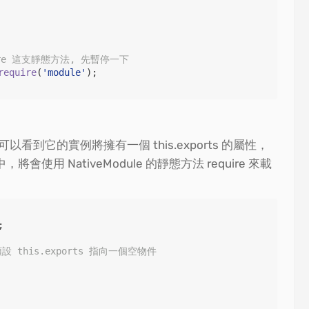
quire 這支靜態方法, 先暫停一下
require
(
'
module
'
);  

你可以看到它的實例將擁有一個 this.exports 的屬性，
用 NativeModule 的靜態方法 require 來載
;

預設 this.exports 指向一個空物件