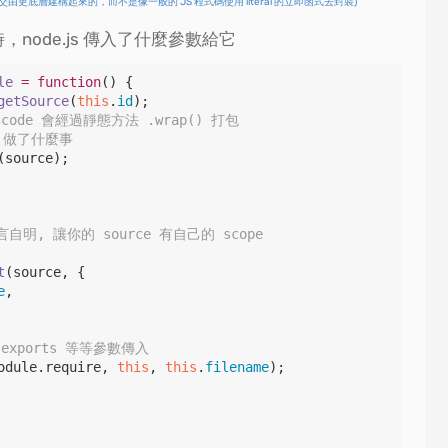
由更底層建構起來的，而不是像一般的 JS 程式碼使用 literal 的立即函式去封裝)
node.js 傳入了什麼參數給它
le
=
function
() {

getSource
(
this
.
id
);

 code 會經過靜態方法 .wrap() 打包
) 做了什麼事
(source);

) 不言自明, 讓你的 source 有自己的 scope
t
(source, {

e
,

.exports 等等參數傳入
odule
.
require
, 
this
, 
this
.
filename
);
