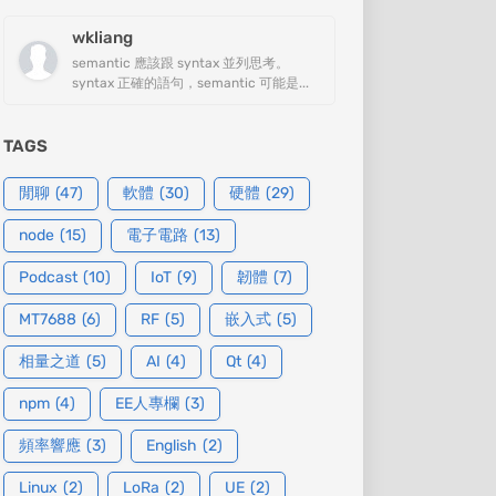
wkliang
semantic 應該跟 syntax 並列思考。
syntax 正確的語句，semantic 可能是...
TAGS
閒聊
(47)
軟體
(30)
硬體
(29)
node
(15)
電子電路
(13)
Podcast
(10)
IoT
(9)
韌體
(7)
MT7688
(6)
RF
(5)
嵌入式
(5)
相量之道
(5)
AI
(4)
Qt
(4)
npm
(4)
EE人專欄
(3)
頻率響應
(3)
English
(2)
Linux
(2)
LoRa
(2)
UE
(2)