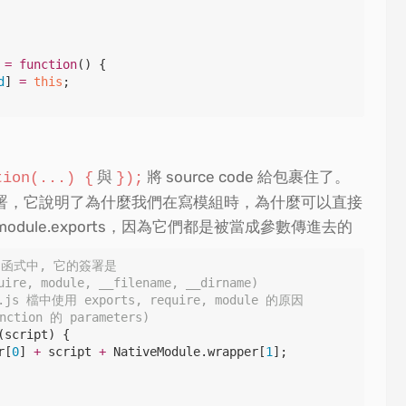
=
function
() {

d
] 
=
this
;

與
將 source code 給包裹住了。
tion(...) {
});
署，它說明了為什麼我們在寫模組時，為什麼可以直接
s 或 module.exports，因為它們都是被當成參數傳進去的
一個函式中, 它的簽署是
uire, module, __filename, __dirname)
 檔中使用 exports, require, module 的原因
ion 的 parameters)
(
script
) {

r
[
0
] 
+
 script 
+
NativeModule
.
wrapper
[
1
];
