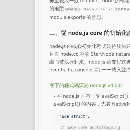
伸至載入一般 module。node
的追蹤
(因為我也看不懂 node_contextify.cc 這樣的底
module.exports 的意思。
二、從 node.js core 的初始
node.js 的核心初始化程式碼位於原
且自 node.cc 中的 StartNodeInstance
繼而被執行起來。node.js 這支
events, fs, console 等) 一一載入
底下的程式碼源於 node.js v4.5.0
在 node.js 裡有一支 evalScrip
evalScript() 的內容，先看 Native
'
use strict
'
;

// node core bootstrapping