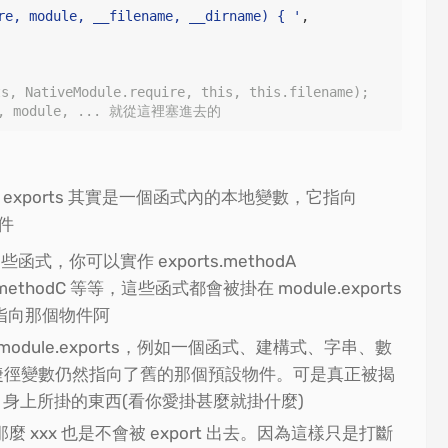
re, module, __filename, __dirname) { 
'
,

 NativeModule.require, this, this.filename);
re, module, ... 就從這裡塞進去的
xports 其實是一個函式內的本地變數，它指向
物件
，你可以實作 exports.methodA
ts.methodC 等等，這些函式都會被掛在 module.exports
是指向那個物件阿
 module.exports，例如一個函式、建構式、字串、數
這個捷徑變數仍然指向了舊的那個預設物件。可是真正被揭
orts 身上所掛的東西(看你愛掛甚麼就掛什麼)
x，那麼 xxx 也是不會被 export 出去。因為這樣只是打斷