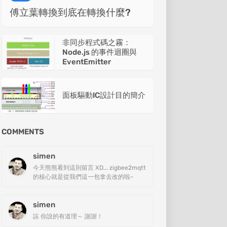
傅立葉轉換到底在轉換什麼?
非同步程式碼之霧：
Node.js 的事件迴圈與
EventEmitter
面板驅動IC設計目的簡介
COMMENTS
simen
今天熊熊看到這則留言 XD... zigbee2mqtt
的核心就是從我們這一包拿去改的啦~
simen
誒 你說的有道理～ 謝謝！