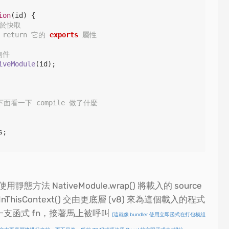
ion
(
id
) {

於快取

 return 它的 
exports
 屬性
物件
iveModule
(id);

 下面看一下 compile 做了什麼
s
;

靜態方法 NativeModule.wrap() 將載入的 source
ThisContext() 交由更底層 (v8) 來為這個載入的程式
的一支函式 fn，接著馬上被呼叫
(這就像 bundler 使用立即函式在打包模組