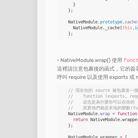
    }

  };

NativeModule
.
prototype
.
cache
NativeModule
.
_cache
[
this
.
i
  };
NativeModule.wrap() 使用
func
這裡請注意包裹後的函式，它的簽
呼叫 require 以及使用 export
// 現在你的 source 被包裹進
//    function (exports, req
//    這也是為什麼你可以在你的 .js
//    其實他們都是本地的變數(funct
NativeModule
.
wrap
=
function
return
NativeModule
.
wrappe
  };

NativeModule
.
wrapper
=
 [
