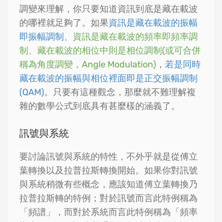
調變來理解，你只要知道資訊到底是藏在載波
的哪裡就足夠了。如果
資訊是藏在載波的振幅
即振幅調制、
資訊是藏在載波的頻率即頻率調
制、藏在載波的相位中則是相位調制(或可合併
稱為角度調變，Angle Modulation)
，
若是同時
藏在載波的振幅與相位裡面即是正交振幅調制
(QAM)
。只要有這種觀念，那麼就不難理解複
雜的數學公式到底具有甚麼樣的涵義了。
訊號與系統
要討論訊號與系統的特性，不外乎就是從傅立
葉轉換以及拉普拉斯轉換開始。如果你對訊號
與系統稍微有些概念，應該知道傅立葉轉換乃
拉普拉斯轉的特例；對於訊號而言此特例稱為
「頻譜」，而對於系統而言此特例稱為「頻率