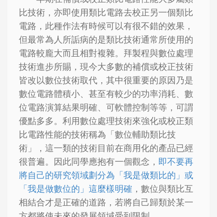
比技術，亦即使用類比電路去校正另一個類比
電路，此種作法有時候可以有很不錯的效果，
但最常為人所詬病的是類比技術通常所使用的
電路較龐大而且相對複雜。拜製程與數位處理
技術進步所賜，現今大多數的補償或校正技術
皆改以數位技術取代，其中很重要的原因乃是
數位電路體積小、甚至有較少的功率消耗、數
位電路演算結果明確、可軟體控制等等，可謂
優點多多。利用數位處理技術來強化或校正類
比電路性能的技術稱為「數位輔助類比技
術」，這一類的技術目前在商用化的產品已經
很普遍。因此同學應抱有一個觀念，
即不要再
將自己的研究領域劃分為「我是做類比的」或
「我是做數位的」這麼樣明確
，數位與類比互
相結合才是正確的道路，若將自己歸類於某一
方都將使未來的發展領域受到限制。