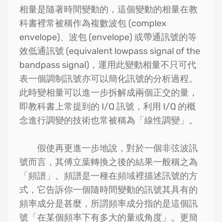
相量是隨著時間變動的，這個變動的相量在教
科書裡常被稱作為複數波包 (complex
envelope)、波包 (envelope) 或帶通訊號的等
效低通訊號 (equivalent lowpass signal of the
bandpass signal)，運用此變動相量不只可代
表一個調制訊號亦可以簡化訊號的分析過程。
此時變相量可以進一步拆解成兩個正交的量，
即教科書上常提到的 I/Q 訊號，利用 I/Q 的概
念進行調變的技術也常被稱為「線性調變」。
假使再更進一步地說，對於一個非弦波訊
號而言，其傅立葉轉換之後的結果一般稱之為
「頻譜」。頻譜是一種在頻域裡描述訊號的方
式，它告訴你一個隨時間變動的訊號其具有的
頻率成分是甚麼，所謂頻率成分指的是這個訊
號「在某個頻率下有多大的量或角度」。更簡