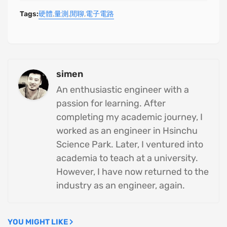
Tags:
硬體
量測
閒聊
電子電路
simen
An enthusiastic engineer with a
passion for learning. After
completing my academic journey, I
worked as an engineer in Hsinchu
Science Park. Later, I ventured into
academia to teach at a university.
However, I have now returned to the
industry as an engineer, again.
YOU MIGHT LIKE