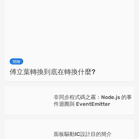
閒聊
傅立葉轉換到底在轉換什麼?
非同步程式碼之霧：Node.js 的事
件迴圈與 EventEmitter
面板驅動IC設計目的簡介