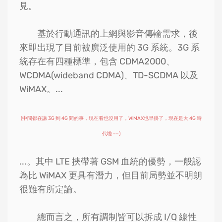
見。
基於行動通訊的上網與影音傳輸需求，後
來即出現了目前被廣泛使用的 3G 系統。3G 系
統存在有四種標準，包含 CDMA2000、
WCDMA(wideband CDMA)、TD-SCDMA 以及
WiMAX。...
(中間都在講 3G 到 4G 間的事，現在看也沒用了，WiMAX也早掛了，現在是大 4G 時
代啦 ~~)
...。其中 LTE 挾帶著 GSM 血統的優勢，一般認
為比 WiMAX 更具有潛力，但目前局勢並不明朗
很難有所定論。
總而言之，所有調制皆可以拆成 I/Q 線性