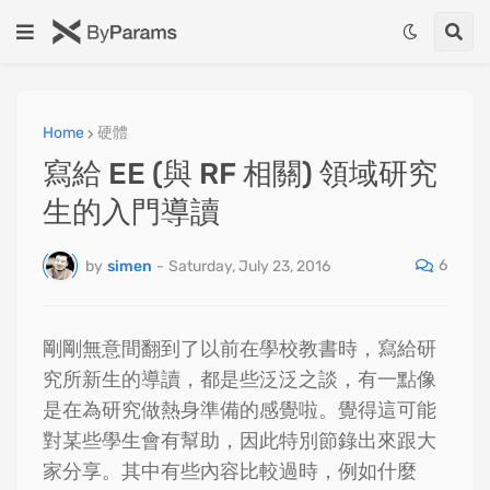
Home
硬體
寫給 EE (與 RF 相關) 領域研究
生的入門導讀
6
by
simen
-
Saturday, July 23, 2016
剛剛無意間翻到了以前在學校教書時，寫給研
究所新生的導讀，都是些泛泛之談，有一點像
是在為研究做熱身準備的感覺啦。覺得這可能
對某些學生會有幫助，因此特別節錄出來跟大
家分享。其中有些內容比較過時，例如什麼