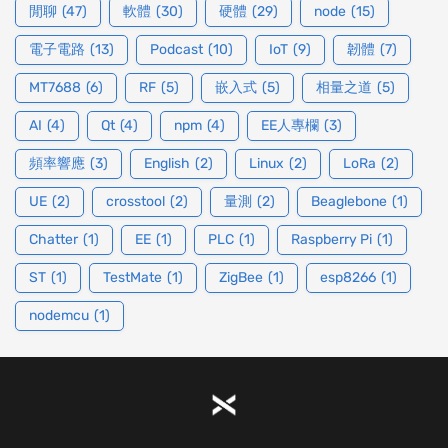
閒聊
(47)
軟體
(30)
硬體
(29)
node
(15)
電子電路
(13)
Podcast
(10)
IoT
(9)
韌體
(7)
MT7688
(6)
RF
(5)
嵌入式
(5)
相量之道
(5)
AI
(4)
Qt
(4)
npm
(4)
EE人專欄
(3)
頻率響應
(3)
English
(2)
Linux
(2)
LoRa
(2)
UE
(2)
crosstool
(2)
量測
(2)
Beaglebone
(1)
Chatter
(1)
EE
(1)
PLC
(1)
Raspberry Pi
(1)
ST
(1)
TestMate
(1)
ZigBee
(1)
esp8266
(1)
nodemcu
(1)