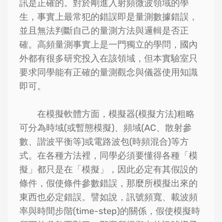
訊是正確的。對於剛進入射頻微波領域的學
生，事實上最常犯的錯誤即是量測數據錯誤，
並且無法判斷自己的量測方法與邏輯是否正
確。高頻量測事實上是一門獨立的學問，國內
外都有很多研究投入在該領域，但本實驗室只
要求同學能有正確的量測觀念與儀器使用知識
即可。
在模擬軟體方面，模擬器(模擬方法)粗略
可分為時域(或暫態模擬)、頻域(AC、散射參
數、諧波平衡等)或電路波包(時頻混合)等方
式。在各種方法裡，同學必須要懂得各種「模
擬」都只是在「模擬」，因此必定有其假設的
條件，假使條件參數錯誤，那麼所模擬出來的
東西也必定錯誤。譬如說，訊號頻寬、載波頻
率與時間步階(time-step)的關係，假使模擬時