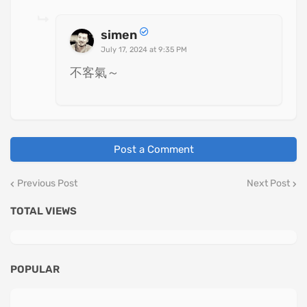
simen
July 17, 2024 at 9:35 PM
不客氣～
Post a Comment
Previous Post
Next Post
TOTAL VIEWS
POPULAR