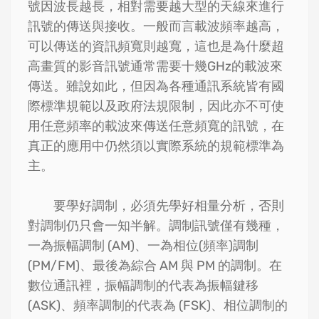
號因波長越長，相對需要越大型的天線來進行
訊號的傳送與接收。一般而言載波頻率越高，
可以傳送的資訊頻寬則越寬，這也是為什麼超
高畫質的影音訊號通常需要十幾GHz的載波來
傳送。雖說如此，但因為各種通訊系統皆有國
際標準規範以及政府法規限制，因此亦不可使
用任意頻率的載波來傳送任意頻寬的訊號，在
真正的應用中仍然須以實際系統的規範標準為
主。
要學好調制，必須先學好相量分析，否則
對調制仍只會一知半解。調制訊號僅有幾種，
一為振幅調制 (AM)、一為相位(頻率)調制
(PM/FM)、最後為綜合 AM 與 PM 的調制。在
數位通訊裡，振幅調制的代表為振幅鍵移
(ASK)、頻率調制的代表為 (FSK)、相位調制的